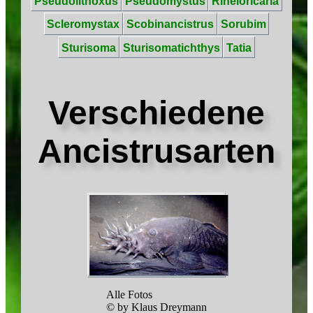
Pseudolithoxus
Pseudomystus
Rineloricaria
Scleromystax
Scobinancistrus
Sorubim
Sturisoma
Sturisomatichthys
Tatia
Verschiedene
Ancistrusarten
Alle Fotos
© by Klaus Dreymann