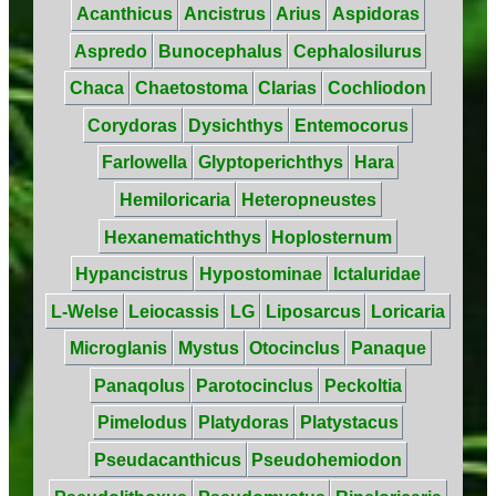
Acanthicus
Ancistrus
Arius
Aspidoras
Aspredo
Bunocephalus
Cephalosilurus
Chaca
Chaetostoma
Clarias
Cochliodon
Corydoras
Dysichthys
Entemocorus
Farlowella
Glyptoperichthys
Hara
Hemiloricaria
Heteropneustes
Hexanematichthys
Hoplosternum
Hypancistrus
Hypostominae
Ictaluridae
L-Welse
Leiocassis
LG
Liposarcus
Loricaria
Microglanis
Mystus
Otocinclus
Panaque
Panaqolus
Parotocinclus
Peckoltia
Pimelodus
Platydoras
Platystacus
Pseudacanthicus
Pseudohemiodon