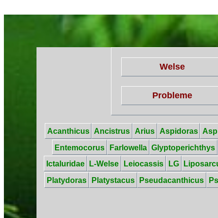
Welse
Probleme
Acanthicus
Ancistrus
Arius
Aspidoras
Asp
Entemocorus
Farlowella
Glyptoperichthys
Ictaluridae
L-Welse
Leiocassis
LG
Liposarc
Platydoras
Platystacus
Pseudacanthicus
P