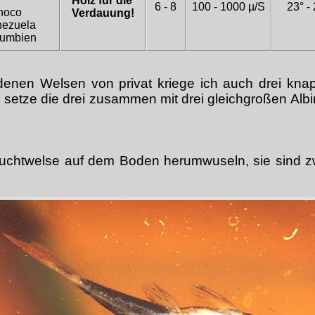
Holz für die
6 - 8
100 - 1000 µ/S
23° -
noco
Verdauung!
ezuela
lumbien
enen Welsen von privat kriege ich auch drei kna
h setze die drei zusammen mit drei gleichgroßen Albin
uchtwelse auf dem Boden herumwuseln, sie sind zwe