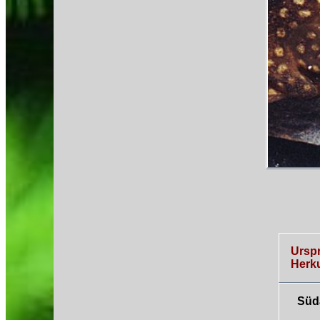
Ursp
Herku
Süd