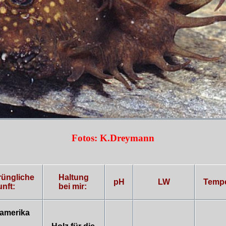
Fotos: K.Dreymann
rüngliche
Haltung
pH
LW
Tempe
nft:
bei mir:
amerika