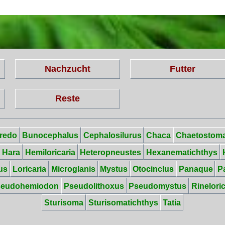
Nachzucht
Futter
Reste
redo
Bunocephalus
Cephalosilurus
Chaca
Chaetostom
Hara
Hemiloricaria
Heteropneustes
Hexanematichthys
us
Loricaria
Microglanis
Mystus
Otocinclus
Panaque
P
seudohemiodon
Pseudolithoxus
Pseudomystus
Rineloric
Sturisoma
Sturisomatichthys
Tatia