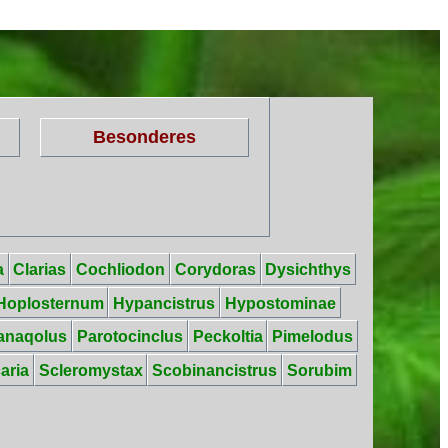
Besonderes
a
Clarias
Cochliodon
Corydoras
Dysichthys
Hoplosternum
Hypancistrus
Hypostominae
anaqolus
Parotocinclus
Peckoltia
Pimelodus
aria
Scleromystax
Scobinancistrus
Sorubim