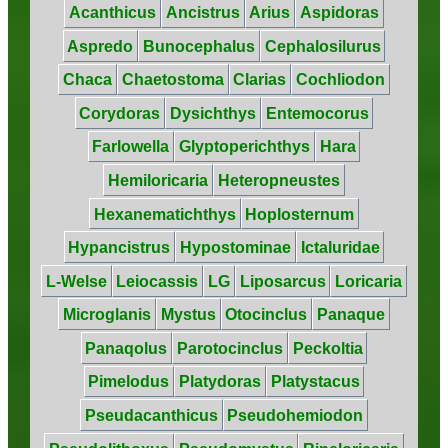
Acanthicus
Ancistrus
Arius
Aspidoras
Aspredo
Bunocephalus
Cephalosilurus
Chaca
Chaetostoma
Clarias
Cochliodon
Corydoras
Dysichthys
Entemocorus
Farlowella
Glyptoperichthys
Hara
Hemiloricaria
Heteropneustes
Hexanematichthys
Hoplosternum
Hypancistrus
Hypostominae
Ictaluridae
L-Welse
Leiocassis
LG
Liposarcus
Loricaria
Microglanis
Mystus
Otocinclus
Panaque
Panaqolus
Parotocinclus
Peckoltia
Pimelodus
Platydoras
Platystacus
Pseudacanthicus
Pseudohemiodon