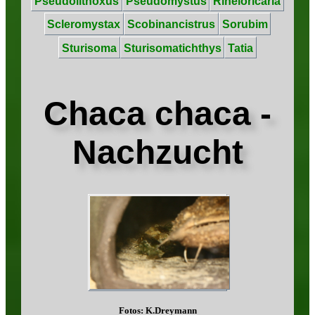
Pseudolithoxus
Pseudomystus
Rineloricaria
Scleromystax
Scobinancistrus
Sorubim
Sturisoma
Sturisomatichthys
Tatia
Chaca chaca -
Nachzucht
Fotos: K.Dreymann