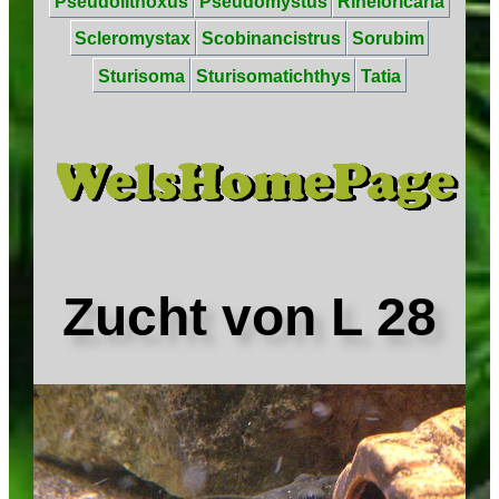
Pseudolithoxus
Pseudomystus
Rineloricaria
Scleromystax
Scobinancistrus
Sorubim
Sturisoma
Sturisomatichthys
Tatia
Zucht von L 28