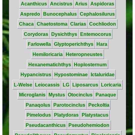
Acanthicus
Ancistrus
Arius
Aspidoras
Aspredo
Bunocephalus
Cephalosilurus
Chaca
Chaetostoma
Clarias
Cochliodon
Corydoras
Dysichthys
Entemocorus
Farlowella
Glyptoperichthys
Hara
Hemiloricaria
Heteropneustes
Hexanematichthys
Hoplosternum
Hypancistrus
Hypostominae
Ictaluridae
L-Welse
Leiocassis
LG
Liposarcus
Loricaria
Microglanis
Mystus
Otocinclus
Panaque
Panaqolus
Parotocinclus
Peckoltia
Pimelodus
Platydoras
Platystacus
Pseudacanthicus
Pseudohemiodon