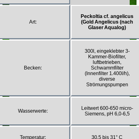
Peckoltia cf. angelicus
Art:
(Gold Angelicus (nach
Glaser Aqualog)
300l, eingeklebter 3-
Kammer-Biofilter,
luftbetrieben,
Becken:
Schwammfilter
(Innenfilter 1.400l/h),
diverse
Strömungspumpen
Leitwert 600-650 micro-
Wasserwerte:
Siemens, pH 6,0-6,5
Temperatur:
30,5 bis 31° C