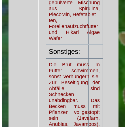
gepulverte Mischung
aus Spirulina,
PlecoMin, Hefetablet-
ten,
Forellenaufzuchtfutter
und Hikari Algae
Wafer
Sonstiges:
Die Brut muss im
Futter schwimmen,
sonst verhungern sie.
Zur Beseitigung der
Abfälle sind
Schnecken
unabdingbar. Das
Becken muss mit
Pflanzen vollgestopft
sein (Javafarn,
Anubias, Javamoos),