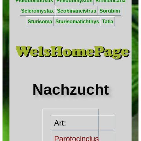
Pseudolithoxus
Pseudomystus
Rineloricaria
Scleromystax
Scobinancistrus
Sorubim
Sturisoma
Sturisomatichthys
Tatia
Nachzucht
Art:
Parotocinclus