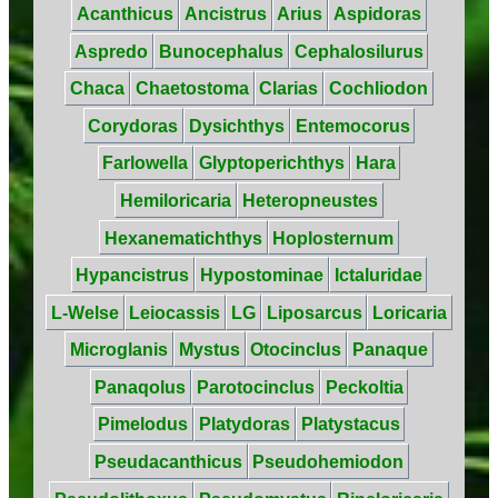
Acanthicus
Ancistrus
Arius
Aspidoras
Aspredo
Bunocephalus
Cephalosilurus
Chaca
Chaetostoma
Clarias
Cochliodon
Corydoras
Dysichthys
Entemocorus
Farlowella
Glyptoperichthys
Hara
Hemiloricaria
Heteropneustes
Hexanematichthys
Hoplosternum
Hypancistrus
Hypostominae
Ictaluridae
L-Welse
Leiocassis
LG
Liposarcus
Loricaria
Microglanis
Mystus
Otocinclus
Panaque
Panaqolus
Parotocinclus
Peckoltia
Pimelodus
Platydoras
Platystacus
Pseudacanthicus
Pseudohemiodon