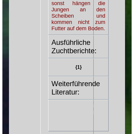
sonst hängen die
Jungen an den
Scheiben und
kommen nicht zum
Futter auf dem Boden.
Ausführliche
Zuchtberichte:
{1}
Weiterführende
Literatur:
BSSW Spezial (H.-G.
Evers/I. Seidel)
Maulbrütende
Harnischwelse