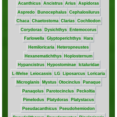
Acanthicus
Ancistrus
Arius
Aspidoras
Aspredo
Bunocephalus
Cephalosilurus
Chaca
Chaetostoma
Clarias
Cochliodon
Corydoras
Dysichthys
Entemocorus
Farlowella
Glyptoperichthys
Hara
Hemiloricaria
Heteropneustes
Hexanematichthys
Hoplosternum
Hypancistrus
Hypostominae
Ictaluridae
L-Welse
Leiocassis
LG
Liposarcus
Loricaria
Microglanis
Mystus
Otocinclus
Panaque
Panaqolus
Parotocinclus
Peckoltia
Pimelodus
Platydoras
Platystacus
Pseudacanthicus
Pseudohemiodon