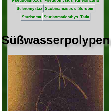
Pseudolithoxus
Pseudomystus
Rineloricaria
Scleromystax
Scobinancistrus
Sorubim
Sturisoma
Sturisomatichthys
Tatia
Süßwasserpolypen