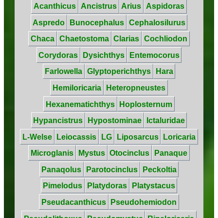
Acanthicus
Ancistrus
Arius
Aspidoras
Aspredo
Bunocephalus
Cephalosilurus
Chaca
Chaetostoma
Clarias
Cochliodon
Corydoras
Dysichthys
Entemocorus
Farlowella
Glyptoperichthys
Hara
Hemiloricaria
Heteropneustes
Hexanematichthys
Hoplosternum
Hypancistrus
Hypostominae
Ictaluridae
L-Welse
Leiocassis
LG
Liposarcus
Loricaria
Microglanis
Mystus
Otocinclus
Panaque
Panaqolus
Parotocinclus
Peckoltia
Pimelodus
Platydoras
Platystacus
Pseudacanthicus
Pseudohemiodon