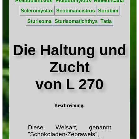
Pseudolithoxus
Pseudomystus
Rineloricaria
Scleromystax
Scobinancistrus
Sorubim
Sturisoma
Sturisomatichthys
Tatia
Die Haltung und
Zucht
von L 270
Beschreibung:
Diese Welsart, genannt
"Schokoladen-Zebrawels",