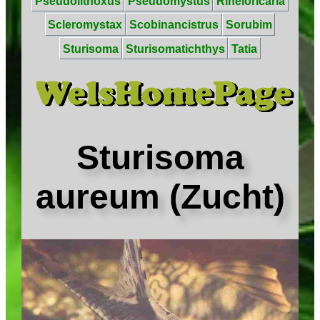
Pseudolithoxus
Pseudomystus
Rineloricaria
Scleromystax
Scobinancistrus
Sorubim
Sturisoma
Sturisomatichthys
Tatia
Sturisoma
aureum (Zucht)