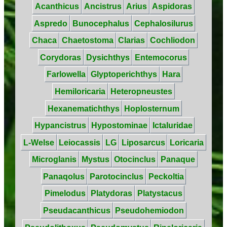
Acanthicus
Ancistrus
Arius
Aspidoras
Aspredo
Bunocephalus
Cephalosilurus
Chaca
Chaetostoma
Clarias
Cochliodon
Corydoras
Dysichthys
Entemocorus
Farlowella
Glyptoperichthys
Hara
Hemiloricaria
Heteropneustes
Hexanematichthys
Hoplosternum
Hypancistrus
Hypostominae
Ictaluridae
L-Welse
Leiocassis
LG
Liposarcus
Loricaria
Microglanis
Mystus
Otocinclus
Panaque
Panaqolus
Parotocinclus
Peckoltia
Pimelodus
Platydoras
Platystacus
Pseudacanthicus
Pseudohemiodon