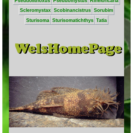
Pseudolithoxus
Pseudomystus
Rineloricaria
Scleromystax
Scobinancistrus
Sorubim
Sturisoma
Sturisomatichthys
Tatia