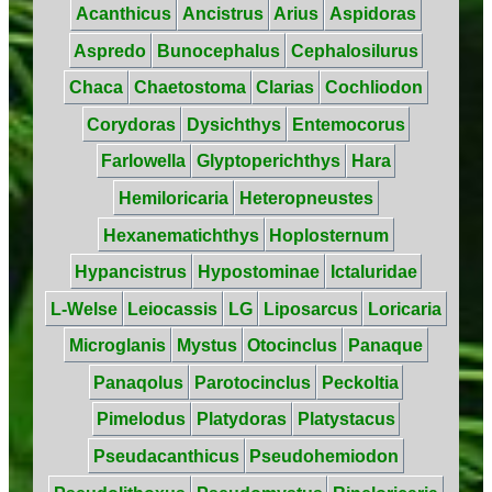
Acanthicus
Ancistrus
Arius
Aspidoras
Aspredo
Bunocephalus
Cephalosilurus
Chaca
Chaetostoma
Clarias
Cochliodon
Corydoras
Dysichthys
Entemocorus
Farlowella
Glyptoperichthys
Hara
Hemiloricaria
Heteropneustes
Hexanematichthys
Hoplosternum
Hypancistrus
Hypostominae
Ictaluridae
L-Welse
Leiocassis
LG
Liposarcus
Loricaria
Microglanis
Mystus
Otocinclus
Panaque
Panaqolus
Parotocinclus
Peckoltia
Pimelodus
Platydoras
Platystacus
Pseudacanthicus
Pseudohemiodon