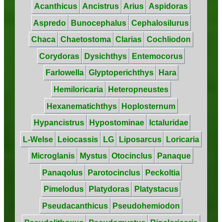
Acanthicus
Ancistrus
Arius
Aspidoras
Aspredo
Bunocephalus
Cephalosilurus
Chaca
Chaetostoma
Clarias
Cochliodon
Corydoras
Dysichthys
Entemocorus
Farlowella
Glyptoperichthys
Hara
Hemiloricaria
Heteropneustes
Hexanematichthys
Hoplosternum
Hypancistrus
Hypostominae
Ictaluridae
L-Welse
Leiocassis
LG
Liposarcus
Loricaria
Microglanis
Mystus
Otocinclus
Panaque
Panaqolus
Parotocinclus
Peckoltia
Pimelodus
Platydoras
Platystacus
Pseudacanthicus
Pseudohemiodon