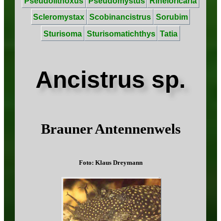
Pseudolithoxus
Pseudomystus
Rineloricaria
Scleromystax
Scobinancistrus
Sorubim
Sturisoma
Sturisomatichthys
Tatia
Ancistrus sp.
Brauner Antennenwels
Foto: Klaus Dreymann