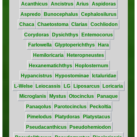
Acanthicus
Ancistrus
Arius
Aspidoras
Aspredo
Bunocephalus
Cephalosilurus
Chaca
Chaetostoma
Clarias
Cochliodon
Corydoras
Dysichthys
Entemocorus
Farlowella
Glyptoperichthys
Hara
Hemiloricaria
Heteropneustes
Hexanematichthys
Hoplosternum
Hypancistrus
Hypostominae
Ictaluridae
L-Welse
Leiocassis
LG
Liposarcus
Loricaria
Microglanis
Mystus
Otocinclus
Panaque
Panaqolus
Parotocinclus
Peckoltia
Pimelodus
Platydoras
Platystacus
Pseudacanthicus
Pseudohemiodon