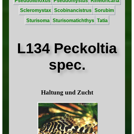
Pseudolithoxus
Pseudomystus
Rineloricaria
Scleromystax
Scobinancistrus
Sorubim
Sturisoma
Sturisomatichthys
Tatia
L134 Peckoltia
spec.
Haltung und Zucht