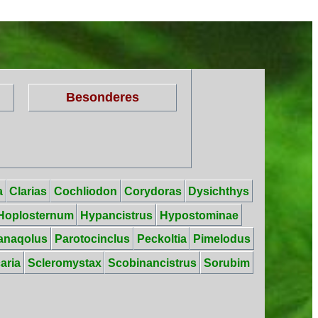
Besonderes
a
Clarias
Cochliodon
Corydoras
Dysichthys
Hoplosternum
Hypancistrus
Hypostominae
anaqolus
Parotocinclus
Peckoltia
Pimelodus
aria
Scleromystax
Scobinancistrus
Sorubim