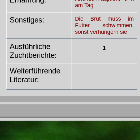
am Tag
Sonstiges:
Die Brut muss im
Futter schwimmen,
sonst verhungern sie
Ausführliche
1
Zuchtberichte:
Weiterführende
Harro Hieronimus,
WELSE,Ulmer, ISBN 3-
Literatur:
8001-7169-4