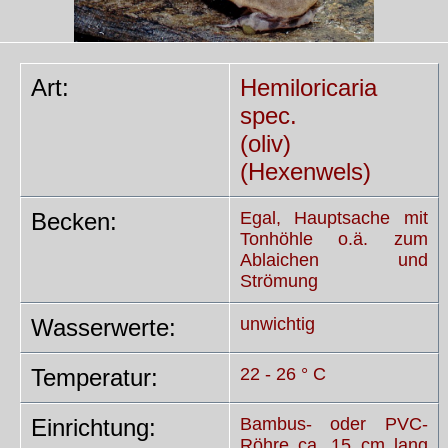
Art:
Hemiloricaria
spec.
(oliv)
(Hexenwels)
Becken:
Egal, Hauptsache mit
Tonhöhle o.ä. zum
Ablaichen und
Strömung
Wasserwerte:
unwichtig
Temperatur:
22 - 26 ° C
Einrichtung:
Bambus- oder PVC-
Röhre ca. 15 cm lang