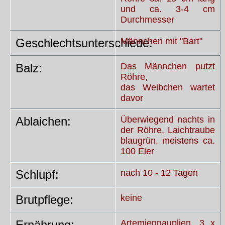
und ca. 3-4 cm
Durchmesser
Geschlechtsunterschiede:
Männchen mit "Bart"
Balz:
Das Männchen putzt
Röhre,
das Weibchen wartet
davor
Ablaichen:
Überwiegend nachts in
der Röhre, Laichtraube
blaugrün, meistens ca.
100 Eier
Schlupf:
nach 10 - 12 Tagen
Brutpflege:
keine
Ernährung:
Artemiennauplien, 3 x