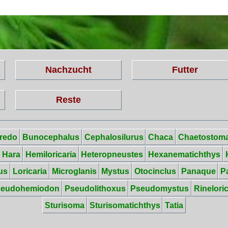
Nachzucht
Futter
Reste
redo
Bunocephalus
Cephalosilurus
Chaca
Chaetostom
Hara
Hemiloricaria
Heteropneustes
Hexanematichthys
us
Loricaria
Microglanis
Mystus
Otocinclus
Panaque
P
seudohemiodon
Pseudolithoxus
Pseudomystus
Rineloric
Sturisoma
Sturisomatichthys
Tatia