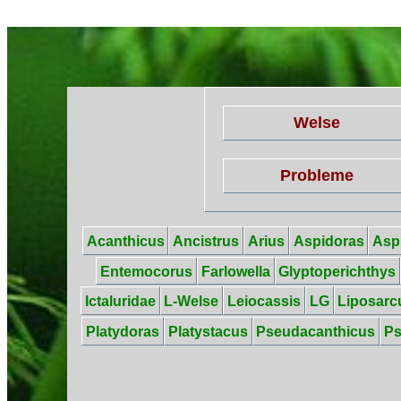
Welse
Probleme
Acanthicus
Ancistrus
Arius
Aspidoras
Asp
Entemocorus
Farlowella
Glyptoperichthys
Ictaluridae
L-Welse
Leiocassis
LG
Liposarc
Platydoras
Platystacus
Pseudacanthicus
P