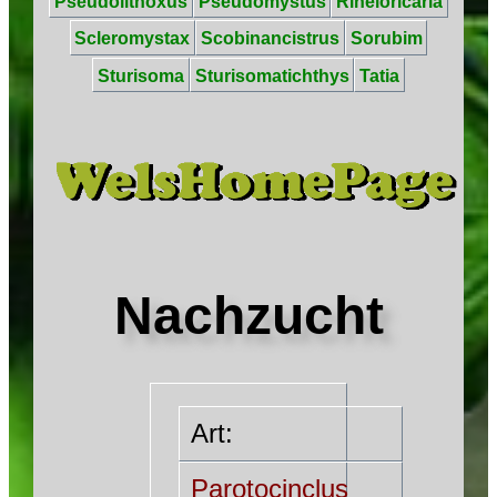
Pseudolithoxus
Pseudomystus
Rineloricaria
Scleromystax
Scobinancistrus
Sorubim
Sturisoma
Sturisomatichthys
Tatia
Nachzucht
Art:
Parotocinclus