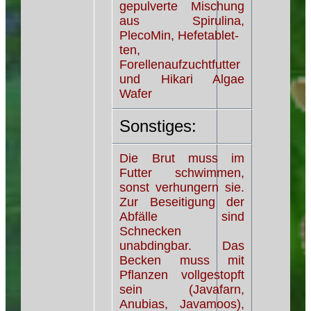
gepulverte Mischung
aus Spirulina,
PlecoMin, Hefetablet-
ten,
Forellenaufzuchtfutter
und Hikari Algae
Wafer
Sonstiges:
Die Brut muss im
Futter schwimmen,
sonst verhungern sie.
Zur Beseitigung der
Abfälle sind
Schnecken
unabdingbar. Das
Becken muss mit
Pflanzen vollgestopft
sein (Javafarn,
Anubias, Javamoos),