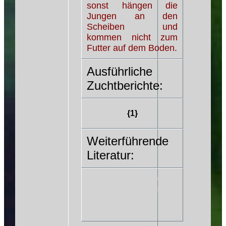
sonst hängen die
Jungen an den
Scheiben und
kommen nicht zum
Futter auf dem Boden.
Ausführliche
Zuchtberichte:
{1}
Weiterführende
Literatur:
BSSW Spezial (H.-G.
Evers/I. Seidel)
Maulbrütende
Harnischwelse