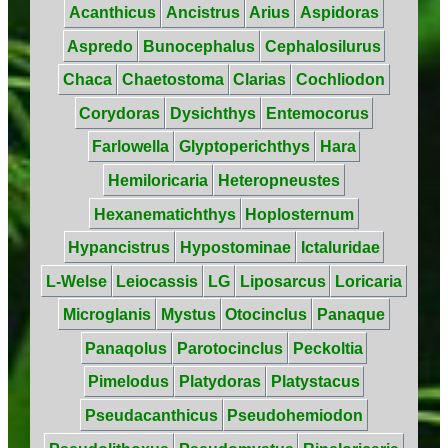
Acanthicus
Ancistrus
Arius
Aspidoras
Aspredo
Bunocephalus
Cephalosilurus
Chaca
Chaetostoma
Clarias
Cochliodon
Corydoras
Dysichthys
Entemocorus
Farlowella
Glyptoperichthys
Hara
Hemiloricaria
Heteropneustes
Hexanematichthys
Hoplosternum
Hypancistrus
Hypostominae
Ictaluridae
L-Welse
Leiocassis
LG
Liposarcus
Loricaria
Microglanis
Mystus
Otocinclus
Panaque
Panaqolus
Parotocinclus
Peckoltia
Pimelodus
Platydoras
Platystacus
Pseudacanthicus
Pseudohemiodon