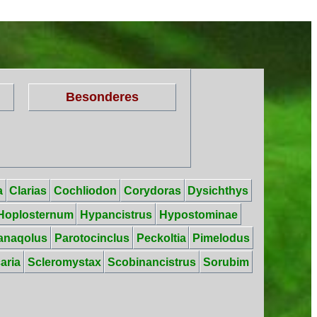
Besonderes
a
Clarias
Cochliodon
Corydoras
Dysichthys
Hoplosternum
Hypancistrus
Hypostominae
anaqolus
Parotocinclus
Peckoltia
Pimelodus
aria
Scleromystax
Scobinancistrus
Sorubim