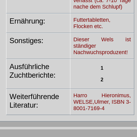
verlässt (ca. 7-10 Tage
nache dem Schlupf)
Ernährung:
Futtertabletten,
Flocken etc.
Sonstiges:
Dieser Wels ist
ständiger
Nachwuchsproduzent!
Ausführliche
1
Zuchtberichte:
2
Weiterführende
Harro Hieronimus,
WELSE,Ulmer, ISBN 3-
Literatur:
8001-7169-4