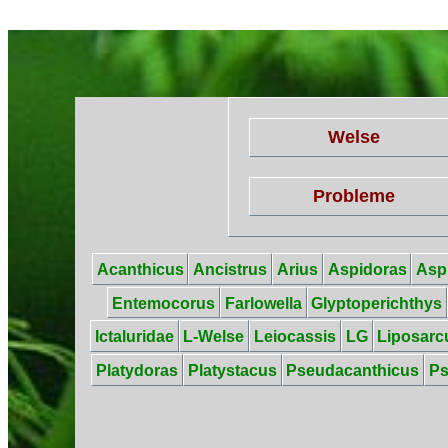
Welse
Probleme
Acanthicus
Ancistrus
Arius
Aspidoras
Asp
Entemocorus
Farlowella
Glyptoperichthys
Ictaluridae
L-Welse
Leiocassis
LG
Liposarc
Platydoras
Platystacus
Pseudacanthicus
P