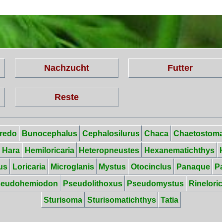
Nachzucht
Futter
Reste
redo
Bunocephalus
Cephalosilurus
Chaca
Chaetostom
Hara
Hemiloricaria
Heteropneustes
Hexanematichthys
us
Loricaria
Microglanis
Mystus
Otocinclus
Panaque
P
seudohemiodon
Pseudolithoxus
Pseudomystus
Rineloric
Sturisoma
Sturisomatichthys
Tatia